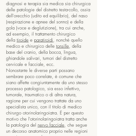
diagnosi e terapia sia medica sia chirurgica
delle patologie del distretto testa-collo, ossia
dell'orecchio (udito ed equilibrio), del naso
(respirazione e apnee del sonno) e della
gola (voce e deglutizione), tra cui anche,
ad esempio, il trattamento chirurgico
della
tiroide
e
paratiroidi
, nonché quello
medico e chirurgico delle
tonsille
, della
base del cranio, della bocca, lingua,
ghiandole salivari, tumori del distretto
cervicale e facciale, ecc.
Nonostante le diverse parti possano
sembrare poco correlate, è comune che
siano affette congiuntamente da uno stesso
processo patologico, sia esso infettivo,
tumorale, traumatico o di altra natura,
ragione per cui vengono trattate da uno
specialista unico, con il titolo di medico
chirurgo otorinolaringoiatra. È per questo
motivo che l'otorinolaringoiatra tratta anche
la patologia del
nervo facciale
, che segue
un decorso anatomico proprio nelle regioni