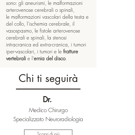
sono: gli
aneurismi
, le malformazioni
arterovenose cerebrali o spinali,
le
malformazioni vascolari
della testa e
del collo, l’
ischemia
cerebrale, il
vasospasmo, le fistole arterovenose
cerebrali e spinali, la stenosi
intracranica ed extra-cranica, i tumori
iper-vascolari, i tumori e le
fratture
vertebrali
e l’
ernia del disco
.
Chi ti seguirà
Dr.
Medico Chirurgo
Specializzato Neuroradiologia
Scopri di più